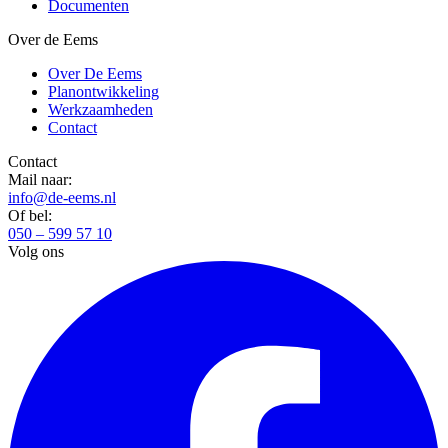
Documenten
Over de Eems
Over De Eems
Planontwikkeling
Werkzaamheden
Contact
Contact
Mail naar:
info@de-eems.nl
Of bel:
050 – 599 57 10
Volg ons