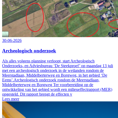
30-06-2026
Archeologisch onderzoek
Als alles volgens planning verloopt, start Archeologisch
Onderzoeks- en Adviesbureau ‘De Steekproef’ op maandag 13 juli
met een archeologisch onderzoek in de weilanden rondom de
Meerstadlaan, Middelberterweg en Borgweg, in het gebied ‘De
Eems’.Archeologisch onderzoek rondom de Meerstadlaan,
Middelberterweg en Borgweg Ter voorbereiding op de
ontwikkeling van het gebied wordt een milieueffectrapport (MER)
opgesteld. Dit rapport brengt de effecten v
Lees meer