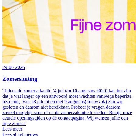
29-06-2026
Zomersluiting
Tijdens de zomervakantie (4 juli t/m 16 augustus 2026) kan het zijn
dat je wat langer op een antwoord moet wachten vanwege beperkte
bezetting. Van 18 juli tot en met 9 augustus( bouwvak) zijn wij
gesloten en daarom niet bereikbaar. Probeer je vragen daarom
zoveel mogelijk voor of na de zomervakantie te stellen. Bekijk onze
actuele openingstijden op de contactpagina. Wij wensen jullie een
fijne zomer!
Lees meer
Lees al het nieuws