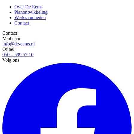
Over De Eems
Planontwikkeling
Werkzaamheden
Contact
Contact
Mail naar:
info@de-eems.nl
Of bel:
050 – 599 57 10
Volg ons