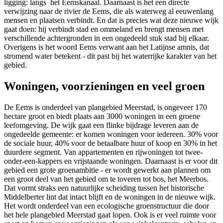
ligging: langs het Eemskanaal. Daarnaast is het een directe
verwijzing naar de rivier de Eems, die als waterweg al eeuwenlang
mensen en plaatsen verbindt. En dat is precies wat deze nieuwe wijk
gaat doen: hij verbindt stad en ommeland en brengt mensen met
verschillende achtergronden in een ongedeeld stuk stad bij elkaar.
Overigens is het woord Eems verwant aan het Latijnse amnis, dat
stromend water betekent - dit past bij het waterrijke karakter van het
gebied.
Woningen, voorzieningen en veel groen
De Eems is onderdeel van plangebied Meerstad, is ongeveer 170
hectare groot en biedt plaats aan 3000 woningen in een groene
leefomgeving. De wijk gaat een flinke bijdrage leveren aan de
ongedeelde gemeente: er komen woningen voor iedereen. 30% voor
de sociale huur, 40% voor de betaalbare huur of koop en 30% in het
duurdere segment. Van appartementen en rijwoningen tot twee-
onder-een-kappers en vrijstaande woningen. Daarnaast is er voor dit
gebied een grote groenambitie - er wordt gewerkt aan plannen om
een groot deel van het gebied om te toveren tot bos, het Meerbos.
Dat vormt straks een natuurlijke scheiding tussen het historische
Middelberter lint dat intact blijft en de woningen in de nieuwe wijk.
Het wordt onderdeel van een ecologische groenstructuur die door
het hele plangebied Meerstad gaat lopen. Ook is er veel ruimte voor