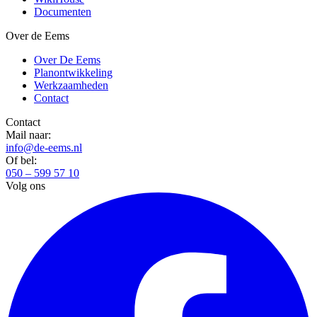
Documenten
Over de Eems
Over De Eems
Planontwikkeling
Werkzaamheden
Contact
Contact
Mail naar:
info@de-eems.nl
Of bel:
050 – 599 57 10
Volg ons